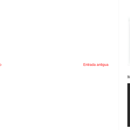
io
Entrada antigua
M