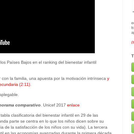
e
t
a
(
os Países Bajos en el ranking del bienestar infantil
con la familia, una apuesta por la motivación intrínseca
y
ecundaria (2:11).
splegable.
panorama comparativo
. Unicef 2017
enlace
bla clasificatoria del bienestar infantil en 29 de las
a parte se centra en lo que los niños dicen sobre su
ria de la satisfacción de los niños con su vida). La tercera
antil en las economías avanzadas durante la primera década