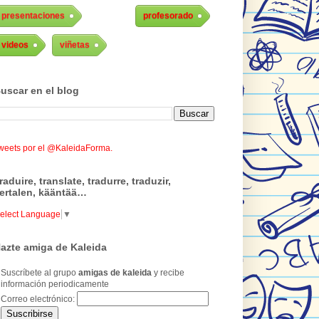
presentaciones
profesorado
videos
viñetas
uscar en el blog
weets por el @KaleidaForma.
raduire, translate, tradurre, traduzir,
ertalen, kääntää…
elect Language
▼
azte amiga de Kaleida
Suscríbete al grupo
amigas de kaleida
y recibe
información periodicamente
Correo electrónico: