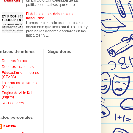
en paralelo a la extensión de las
políticas educativas que viene...
El debate de los deberes en el
franquismo
Hemos encontrado este interesante
documento que lleva por título " La ley
prohibe los deberes escolares en los
institutos " y ...
nlaces de interés
Seguidores
Deberes Justos
Deberes racionales
Educación sin deberes
(CEAPA)
La tarea es sin tareas
(Chile)
Página de Alfie Kohn
(inglés)
No + deberes
atos personales
Kaleida