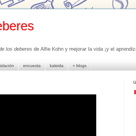
eberes
de los deberes
de Alfie Kohn y mejorar la vida ¡y el aprendiza
islación
encuesta
kaleida
+ blogs
U