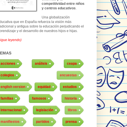
competitividad entre niños
y centros educativos
.
Una globalización
ducativa que en España refuerza la visión más
radicional y antigua sobre la educación perjudicando el
prendizaje y el desarrollo de nuestros hijos e hijas.
sigue leyendo)
TEMAS
acciones
análisis
ceapa
colegios
encuestas
english version
equidad
estudios
familias
famosos
historia
internacional
legislación
libros
manifiestos
partidos
prensa