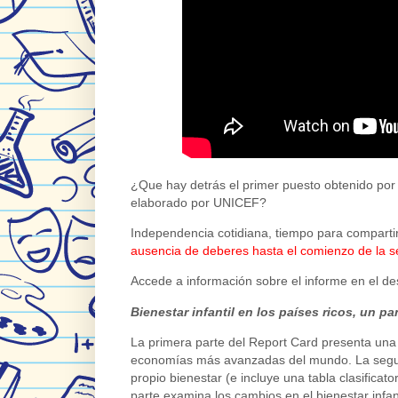
¿Que hay detrás el primer puesto obtenido por l
elaborado por UNICEF?
Independencia cotidiana, tiempo para compartir 
ausencia de deberes hasta el comienzo de la s
Accede a información sobre el informe en el de
Bienestar infantil en los países ricos, un 
La primera parte del Report Card presenta una ta
economías más avanzadas del mundo. La segund
propio bienestar (e incluye una tabla clasificato
parte examina los cambios en el bienestar inf