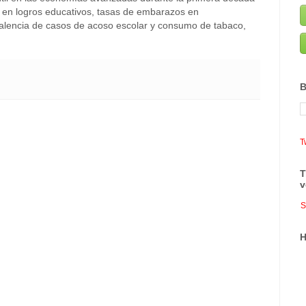
ís en logros educativos, tasas de embarazos en
evalencia de casos de acoso escolar y consumo de tabaco,
B
T
T
v
S
H