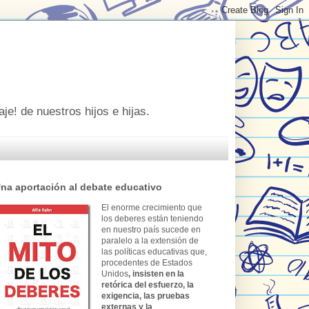
je! de nuestros hijos e hijas.
na aportación al debate educativo
El enorme crecimiento que
los deberes están teniendo
en nuestro país sucede en
paralelo a la extensión de
las políticas educativas que,
procedentes de Estados
Unidos
, insisten en la
retórica del esfuerzo, la
exigencia, las pruebas
externas y la