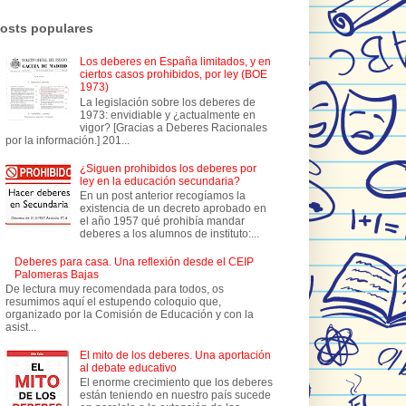
osts populares
Los deberes en España limitados, y en
ciertos casos prohibidos, por ley (BOE
1973)
La legislación sobre los deberes de
1973: envidiable y ¿actualmente en
vigor? [Gracias a Deberes Racionales
por la información.] 201...
¿Siguen prohibidos los deberes por
ley en la educación secundaria?
En un post anterior recogíamos la
existencia de un decreto aprobado en
el año 1957 qué prohibía mandar
deberes a los alumnos de instituto:...
Deberes para casa. Una reflexión desde el CEIP
Palomeras Bajas
De lectura muy recomendada para todos, os
resumimos aquí el estupendo coloquio que,
organizado por la Comisión de Educación y con la
asist...
El mito de los deberes. Una aportación
al debate educativo
El enorme crecimiento que los deberes
están teniendo en nuestro país sucede