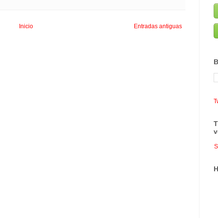
Inicio
Entradas antiguas
B
T
T
v
S
H