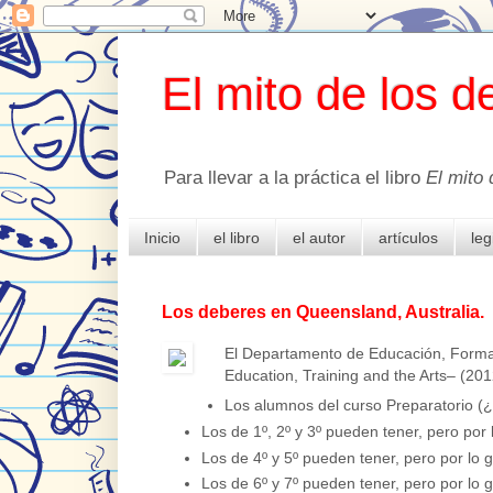
El mito de los d
Para llevar a la práctica el libro
El mito 
Inicio
el libro
el autor
artículos
leg
Los deberes en Queensland, Australia.
El Departamento de Educación, Forma
Education, Training and the Arts– (2012
Los alumnos del curso Preparatorio (
Los de 1º, 2º y 3º pueden tener, pero po
Los de 4º y 5º pueden tener, pero por lo
Los de 6º y 7º pueden tener, pero por lo