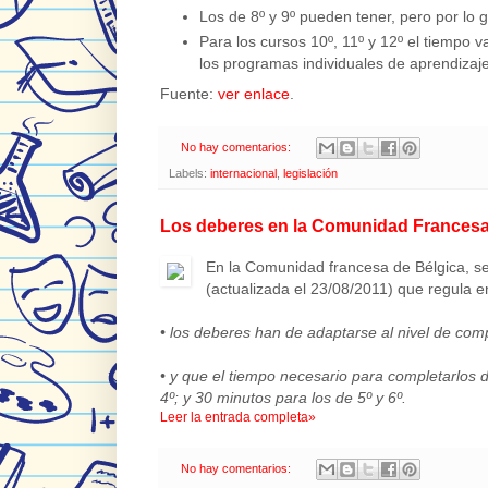
Los de 8º y 9º pueden tener, pero por lo
Para los cursos 10º, 11º y 12º el tiempo 
los programas individuales de aprendizaje
Fuente:
ver enlace
.
No hay comentarios:
Labels:
internacional
,
legislación
Los deberes en la Comunidad Francesa
En la Comunidad francesa de Bélgica, se
(actualizada el 23/08/2011) que regula e
• los deberes han de adaptarse al nivel de com
• y que el tiempo necesario para completarlos 
4º; y 30 minutos para los de 5º y 6º.
Leer la entrada completa»
No hay comentarios: