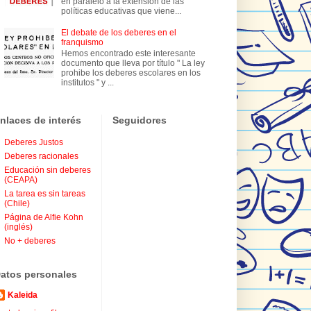
en paralelo a la extensión de las
políticas educativas que viene...
El debate de los deberes en el
franquismo
Hemos encontrado este interesante
documento que lleva por título " La ley
prohibe los deberes escolares en los
institutos " y ...
nlaces de interés
Seguidores
Deberes Justos
Deberes racionales
Educación sin deberes
(CEAPA)
La tarea es sin tareas
(Chile)
Página de Alfie Kohn
(inglés)
No + deberes
atos personales
Kaleida