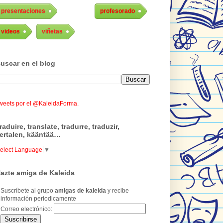
presentaciones
profesorado
videos
viñetas
uscar en el blog
weets por el @KaleidaForma.
raduire, translate, tradurre, traduzir,
ertalen, kääntää…
elect Language
▼
azte amiga de Kaleida
Suscríbete al grupo
amigas de kaleida
y recibe
información periodicamente
Correo electrónico: