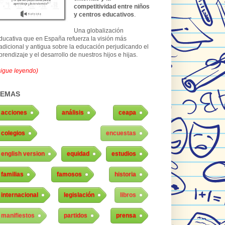
competitividad entre niños
y centros educativos
.
Una globalización
ducativa que en España refuerza la visión más
radicional y antigua sobre la educación perjudicando el
prendizaje y el desarrollo de nuestros hijos e hijas.
sigue leyendo)
TEMAS
acciones
análisis
ceapa
colegios
encuestas
english version
equidad
estudios
familias
famosos
historia
internacional
legislación
libros
manifiestos
partidos
prensa