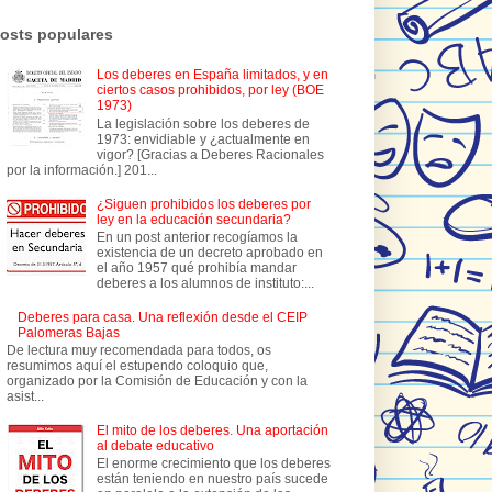
osts populares
Los deberes en España limitados, y en
ciertos casos prohibidos, por ley (BOE
1973)
La legislación sobre los deberes de
1973: envidiable y ¿actualmente en
vigor? [Gracias a Deberes Racionales
por la información.] 201...
¿Siguen prohibidos los deberes por
ley en la educación secundaria?
En un post anterior recogíamos la
existencia de un decreto aprobado en
el año 1957 qué prohibía mandar
deberes a los alumnos de instituto:...
Deberes para casa. Una reflexión desde el CEIP
Palomeras Bajas
De lectura muy recomendada para todos, os
resumimos aquí el estupendo coloquio que,
organizado por la Comisión de Educación y con la
asist...
El mito de los deberes. Una aportación
al debate educativo
El enorme crecimiento que los deberes
están teniendo en nuestro país sucede