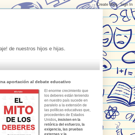
je! de nuestros hijos e hijas.
na aportación al debate educativo
El enorme crecimiento que
los deberes están teniendo
en nuestro país sucede en
paralelo a la extensión de
las políticas educativas que,
procedentes de Estados
Unidos
, insisten en la
retórica del esfuerzo, la
exigencia, las pruebas
externas y la