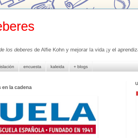
eberes
de los deberes
de Alfie Kohn y mejorar la vida ¡y el aprendiza
islación
encuesta
kaleida
+ blogs
U
 en la cadena