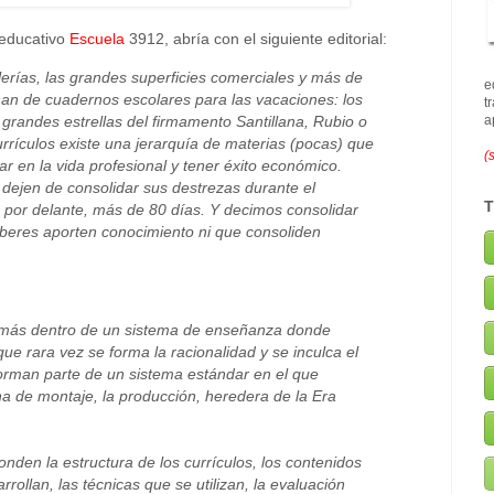
o educativo
Escuela
3912, abría con el siguiente editorial:
lerías, las grandes superficies comerciales y más de
e
lenan de cuadernos escolares para las vacaciones: los
t
grandes estrellas del firmamento Santillana, Rubio o
a
rrículos existe una jerarquía de materias (pocas) que
(
ar en la vida profesional y tener éxito económico.
 dejen de consolidar sus destrezas durante el
 por delante, más de 80 días. Y decimos consolidar
beres aporten conocimiento ni que consoliden
 más dentro de un sistema de enseñanza donde
que rara vez se forma la racionalidad y se inculca el
orman parte de un sistema estándar en el que
na de montaje, la producción, heredera de la Era
onden la estructura de los currículos, los contenidos
rollan, las técnicas que se utilizan, la evaluación