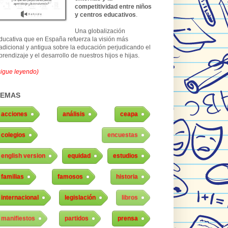
competitividad entre niños
y centros educativos
.
Una globalización
ducativa que en España refuerza la visión más
radicional y antigua sobre la educación perjudicando el
prendizaje y el desarrollo de nuestros hijos e hijas.
sigue leyendo)
TEMAS
acciones
análisis
ceapa
colegios
encuestas
english version
equidad
estudios
familias
famosos
historia
internacional
legislación
libros
manifiestos
partidos
prensa