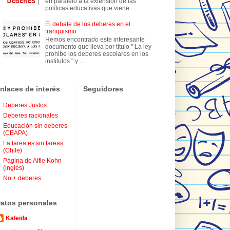
en paralelo a la extensión de las
políticas educativas que viene...
El debate de los deberes en el
franquismo
Hemos encontrado este interesante
documento que lleva por título " La ley
prohibe los deberes escolares en los
institutos " y ...
nlaces de interés
Seguidores
Deberes Justos
Deberes racionales
Educación sin deberes
(CEAPA)
La tarea es sin tareas
(Chile)
Página de Alfie Kohn
(inglés)
No + deberes
atos personales
Kaleida