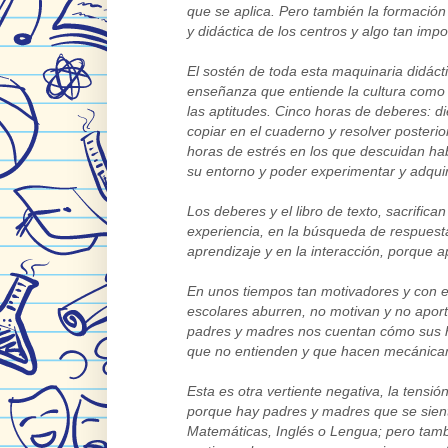
que se aplica. Pero también la formación 
y didáctica de los centros y algo tan imp
El sostén de toda esta maquinaria didácti
enseñanza que entiende la cultura como 
las aptitudes. Cinco horas de deberes: di
copiar en el cuaderno y resolver posteri
horas de estrés en los que descuidan hab
su entorno y poder experimentar y adqui
Los deberes y el libro de texto, sacrifica
experiencia, en la búsqueda de respues
aprendizaje y en la interacción, porque a
En unos tiempos tan motivadores y con e
escolares aburren, no motivan y no apor
padres y madres nos cuentan cómo sus h
que no entienden y que hacen mecánica
Esta es otra vertiente negativa, la tens
porque hay padres y madres que se sient
Matemáticas, Inglés o Lengua; pero tam