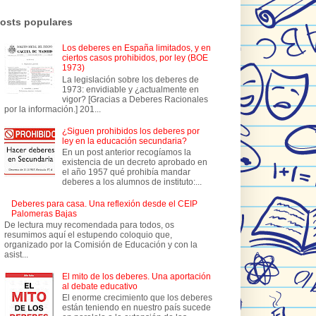
osts populares
Los deberes en España limitados, y en
ciertos casos prohibidos, por ley (BOE
1973)
La legislación sobre los deberes de
1973: envidiable y ¿actualmente en
vigor? [Gracias a Deberes Racionales
por la información.] 201...
¿Siguen prohibidos los deberes por
ley en la educación secundaria?
En un post anterior recogíamos la
existencia de un decreto aprobado en
el año 1957 qué prohibía mandar
deberes a los alumnos de instituto:...
Deberes para casa. Una reflexión desde el CEIP
Palomeras Bajas
De lectura muy recomendada para todos, os
resumimos aquí el estupendo coloquio que,
organizado por la Comisión de Educación y con la
asist...
El mito de los deberes. Una aportación
al debate educativo
El enorme crecimiento que los deberes
están teniendo en nuestro país sucede