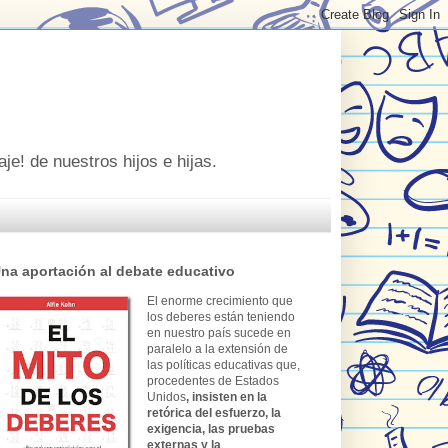
je! de nuestros hijos e hijas.
na aportación al debate educativo
El enorme crecimiento que
los deberes están teniendo
en nuestro país sucede en
paralelo a la extensión de
las políticas educativas que,
procedentes de Estados
Unidos
, insisten en la
retórica del esfuerzo, la
exigencia, las pruebas
externas y la