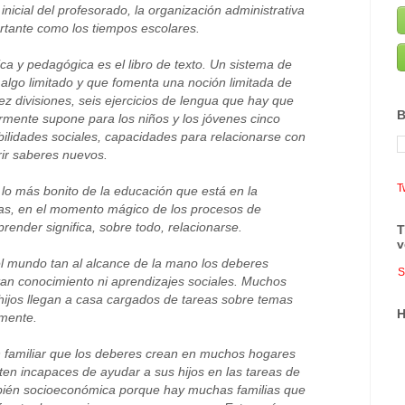
inicial del profesorado, la organización administrativa
ortante como los tiempos escolares.
ca y pedagógica es el libro de texto. Un sistema de
algo limitado y que fomenta una noción limitada de
ez divisiones, seis ejercicios de lengua que hay que
B
ormente supone para los niños y los jóvenes cinco
ilidades sociales, capacidades para relacionarse con
rir saberes nuevos.
T
n lo más bonito de la educación que está en la
tas, en el momento mágico de los procesos de
prender significa, sobre todo, relacionarse.
T
v
l mundo tan al alcance de la mano los deberes
S
tan conocimiento ni aprendizajes sociales. Muchos
ijos llegan a casa cargados de tareas sobre temas
H
mente.
ión familiar que los deberes crean en muchos hogares
en incapaces de ayudar a sus hijos en las tareas de
bién socioeconómica porque hay muchas familias que