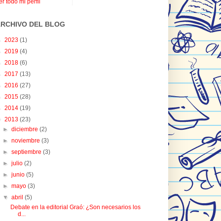
er todo mi perfil
RCHIVO DEL BLOG
►
2023
(1)
►
2019
(4)
►
2018
(6)
►
2017
(13)
►
2016
(27)
►
2015
(28)
►
2014
(19)
▼
2013
(23)
►
diciembre
(2)
►
noviembre
(3)
►
septiembre
(3)
►
julio
(2)
►
junio
(5)
►
mayo
(3)
▼
abril
(5)
Debate en la editorial Graó: ¿Son necesarios los
d...