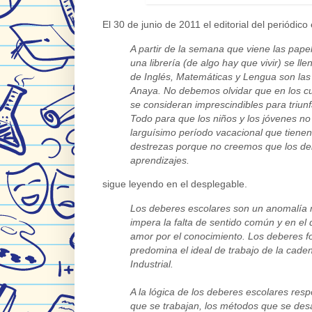
El 30 de junio de 2011 el editorial del periódic
A partir de la semana que viene las pape
una librería (de algo hay que vivir) se l
de Inglés, Matemáticas y Lengua son las 
Anaya.
No debemos olvidar que en los cu
se consideran imprescindibles para triunf
Todo para que los niños y los jóvenes no
larguísimo período vacacional que tienen
destrezas porque no creemos que los de
aprendizajes.
sigue leyendo en el desplegable.
Los deberes escolares son un anomalía
impera la falta de sentido común y en el 
amor por el conocimiento. Los deberes f
predomina el ideal de trabajo de la cade
Industrial.
A la lógica de los deberes escolares resp
que se trabajan, los métodos que se desar