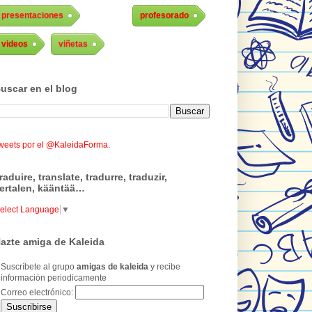
presentaciones
profesorado
videos
viñetas
uscar en el blog
weets por el @KaleidaForma.
raduire, translate, tradurre, traduzir,
ertalen, kääntää…
elect Language
▼
azte amiga de Kaleida
Suscríbete al grupo
amigas de kaleida
y recibe
información periodicamente
Correo electrónico: